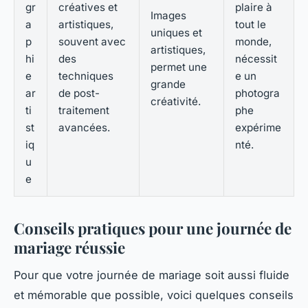
gr
créatives et
plaire à
Images
a
artistiques,
tout le
uniques et
p
souvent avec
monde,
artistiques,
hi
des
nécessit
permet une
e
techniques
e un
grande
ar
de post-
photogra
créativité.
ti
traitement
phe
st
avancées.
expérime
iq
nté.
u
e
Conseils pratiques pour une journée de
mariage réussie
Pour que votre journée de mariage soit aussi fluide
et mémorable que possible, voici quelques conseils