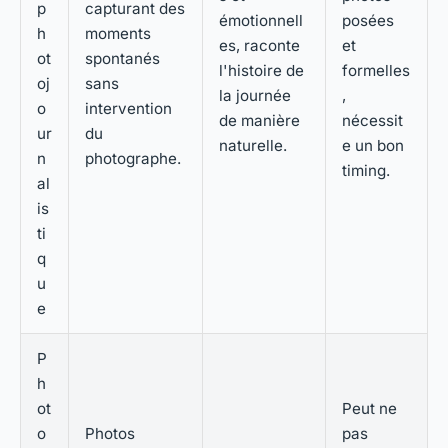
p
capturant des
émotionnell
posées
h
moments
es, raconte
et
ot
spontanés
l'histoire de
formelles
oj
sans
la journée
,
o
intervention
de manière
nécessit
ur
du
naturelle.
e un bon
n
photographe.
timing.
al
is
ti
q
u
e
P
h
ot
Peut ne
o
Photos
pas