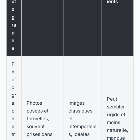
ot
ients
o
g
ra
p
hi
e
P
h
ot
o
gr
Peut
a
Photos
Images
sembler
p
posées et
classiques
rigide et
hi
formelles,
et
moins
e
souvent
intemporelle
naturelle,
tr
prises dans
s, idéales
manque