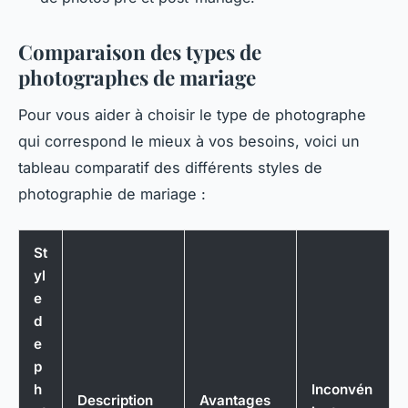
Comparaison des types de
photographes de mariage
Pour vous aider à choisir le type de photographe
qui correspond le mieux à vos besoins, voici un
tableau comparatif des différents styles de
photographie de mariage :
St
yl
e
d
e
p
h
Inconvén
Description
Avantages