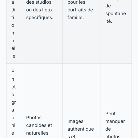
a
des studios
pour les
de
di
ou des lieux
portraits de
spontané
ti
spécifiques.
famille.
ité.
o
n
n
el
le
P
h
ot
o
gr
a
Peut
p
Photos
Images
manquer
hi
candides et
authentique
de
e
naturelles,
s et
photos