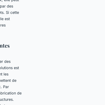
 par des
s. Si cette
le est
dres
ntes
er des
lutions est
t les
mettent de
x. Par
abrication de
uctures.