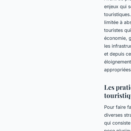
enjeux qui s
touristiques.
limitée à a
touristes qu
économie, g
les infrastr
et depuis ce
éloignement 
appropriées
Les prati
touristi
Pour faire f
diverses str
qui consist
pose plusieu