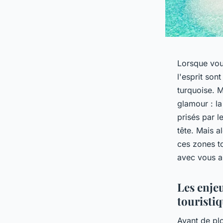
Lorsque vou
l'esprit son
turquoise. M
glamour : l
prisés par l
tête. Mais a
ces zones to
avec vous a
Les enje
touristi
Avant de pl