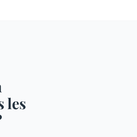
n
 les
?