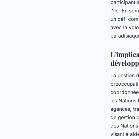
participant
l'île. En so
un défi comp
avec la volo
paradisiaqu
L'implic
développ
La gestion d
préoccupati
coordonnée à
les Nations 
agences, tra
de gestion 
des Nations
visant à aid