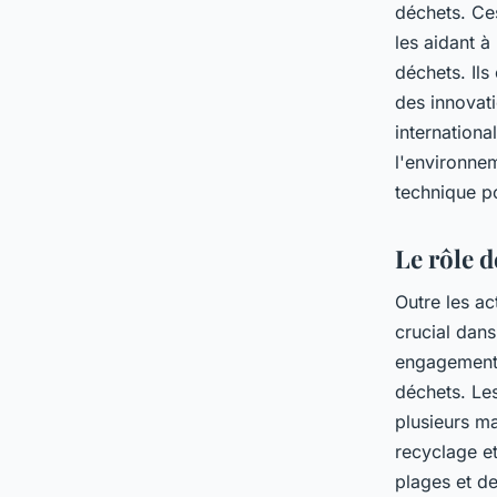
déchets. Ces
les aidant à
déchets. Ils
des innovat
internation
l'environne
technique po
Le rôle 
Outre les ac
crucial dans
engagement e
déchets. Le
plusieurs m
recyclage e
plages et de