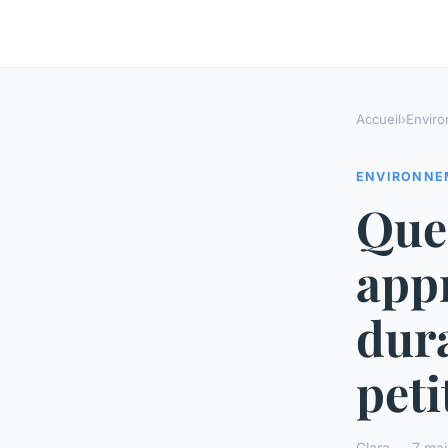
Accueil
›
Envir
ENVIRONNE
Quel
appr
dura
peti
Clara — 7 mai