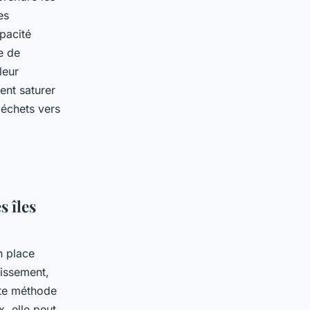
es
apacité
e de
leur
ent saturer
 déchets vers
s îles
n place
uissement,
tte méthode
x, elle peut