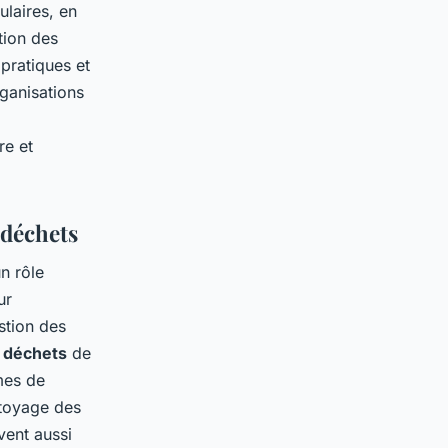
ulaires, en
tion des
 pratiques et
ganisations
re et
 déchets
n rôle
ur
stion des
 déchets
de
mes de
ttoyage des
vent aussi