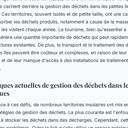
e cachent derrière la gestion des déchets dans les petites îl
 Ces territoires, souvent isolés et de petite taille, ont une c
bsorber les déchets produits, notamment à cause de la mass
i les visitent chaque année. Le tourisme, bien qu'essentiel à 
énère une quantité importante de déchets qui peut rapidem
uctures existantes. De plus, le transport et le traitement des
s îles peuvent être coûteux et complexes, en raison de leur
et de leur manque d'accès à des installations de traitement
.
ques actuelles de gestion des déchets dans le
ques
ace à ces défis, de nombreux territoires insulaires ont mis e
atégies de gestion des déchets. La plus courante est l'enfo
e à stocker les déchets dans des décharges. Cependant, ce
rs problèmes. Outre le fait qu'elle utilise un espace précieu