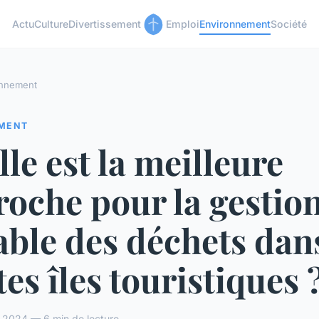
Actu
Culture
Divertissement
Emploi
Environnement
Société
onnement
MENT
le est la meilleure
oche pour la gestio
ble des déchets dans
tes îles touristiques 
 2024 — 6 min de lecture