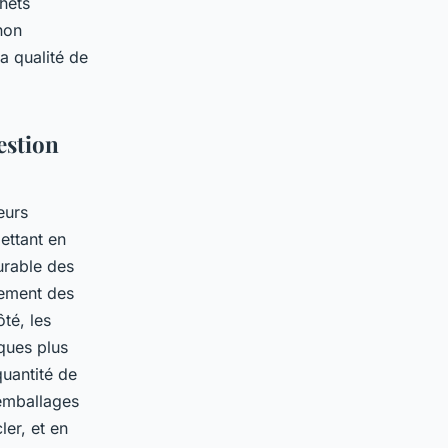
hets
non
la qualité de
gestion
eurs
mettant en
urable des
tement des
té, les
ques plus
quantité de
 emballages
ler, et en