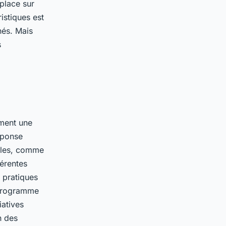
place sur
istiques est
nés. Mais
s
ement une
éponse
nales, comme
férentes
 pratiques
 Programme
iatives
n des