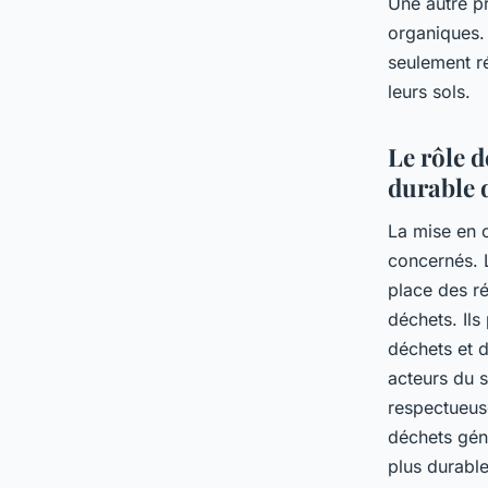
Une autre p
organiques.
seulement ré
leurs sols.
Le rôle d
durable 
La mise en œ
concernés. L
place des ré
déchets. Ils
déchets et d
acteurs du s
respectueuse
déchets géné
plus durable