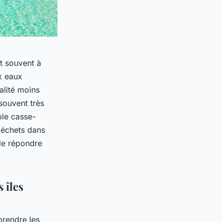
t souvent à
ux eaux
alité moins
 souvent très
ble casse-
 déchets dans
 de répondre
 îles
rendre les