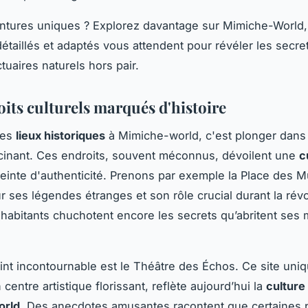
ntures uniques ? Explorez davantage sur Mimiche-World,
étaillés et adaptés vous attendent pour révéler les secr
tuaires naturels hors pair.
oits culturels marqués d'histoire
des
lieux historiques
à Mimiche-world, c'est plonger dans
scinant. Ces endroits, souvent méconnus, dévoilent une
c
inte d'authenticité. Prenons par exemple la Place des 
 ses légendes étranges et son rôle crucial durant la révo
 habitants chuchotent encore les secrets qu’abritent ses
int incontournable est le Théâtre des Échos. Ce site uniq
 centre artistique florissant, reflète aujourd’hui la
culture
orld
. Des anecdotes amusantes racontent que certaines 