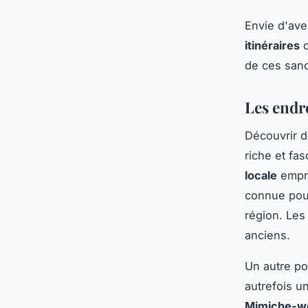
Envie d'ave
itinéraires
d
de ces sanc
Les endr
Découvrir 
riche et fa
locale
empre
connue pour
région. Les
anciens.
Un autre po
autrefois un
Mimiche-w