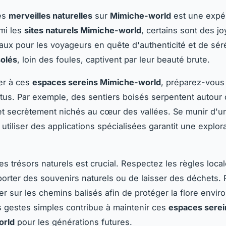
les
merveilles naturelles
sur
Mimiche-world
est une expé
mi les
sites naturels Mimiche-world
, certains sont des j
aux pour les voyageurs en quête d'authenticité et de sér
solés
, loin des foules, captivent par leur beauté brute.
er à ces
espaces sereins Mimiche-world
, préparez-vous 
ttus. Par exemple, des sentiers boisés serpentent autour 
 et secrètement nichés au cœur des vallées. Se munir d'u
 utiliser des applications spécialisées garantit une explor
es trésors naturels est crucial. Respectez les règles loc
porter des souvenirs naturels ou de laisser des déchets.
er sur les chemins balisés afin de protéger la flore envir
 gestes simples contribue à maintenir ces
espaces serei
orld
pour les générations futures.