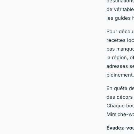
destination
de véritabl
les guides 
Pour découv
recettes loc
pas manquer
la région, 
adresses se
pleinement.
En quête d
des décors 
Chaque bouc
Mimiche-wo
Évadez-vo