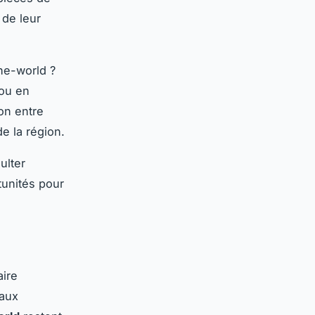
 de leur
he-world ?
 ou en
on entre
de la région.
ulter
tunités pour
aire
 aux