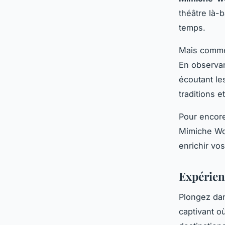
théâtre là-
temps.
Mais commen
En observan
écoutant le
traditions e
Pour encore
Mimiche Wor
enrichir vo
Expérien
Plongez da
captivant o