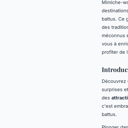
Mimiche-wor
destination
battus. Ce 
des traditio
méconnus et
vous à enri
profiter de
Introduc
Découvrez 
surprises e
des
attract
c'est embra
battus.
Plonger da