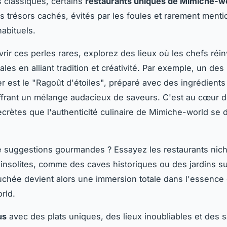
s classiques, certains
restaurants uniques de Mimiche-w
es trésors cachés, évités par les foules et rarement ment
habituels.
rir ces perles rares, explorez des lieux où les chefs réi
ales en alliant tradition et créativité. Par exemple, un de
 est le "Ragoût d'étoiles", préparé avec des ingrédients 
offrant un mélange audacieux de saveurs. C'est au cœur 
crètes que l'authenticité culinaire de Mimiche-world se 
e suggestions gourmandes ? Essayez les restaurants nic
insolites, comme des caves historiques ou des jardins 
hée devient alors une immersion totale dans l'essence
rld.
us
avec des plats uniques, des lieux inoubliables et des 