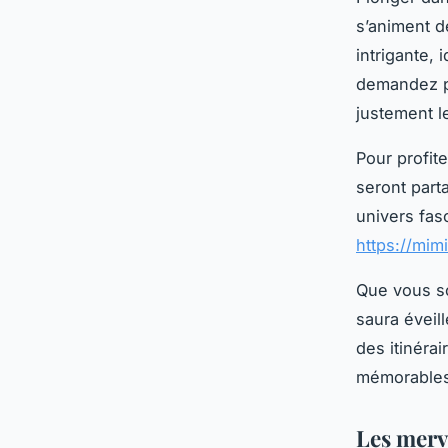
s’animent d
intrigante,
demandez pe
justement l
Pour profit
seront part
univers fas
https://mim
Que vous so
saura éveill
des itinéra
mémorables
Les merve