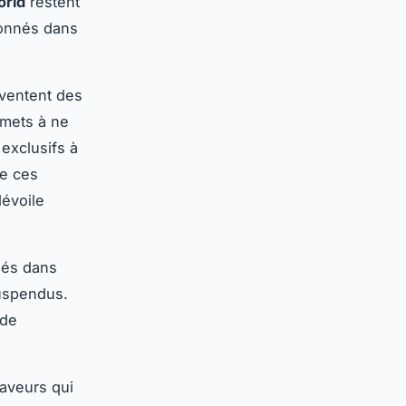
orld
restent
ionnés dans
nventent des
s mets à ne
exclusifs à
de ces
dévoile
hés dans
suspendus.
 de
saveurs qui