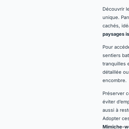
Découvrir 
unique. Par
cachés, idé
paysages i
Pour accéd
sentiers ba
tranquilles
détaillée ou
encombre.
Préserver c
éviter d’em
aussi à rest
Adopter ces
Mimiche-w