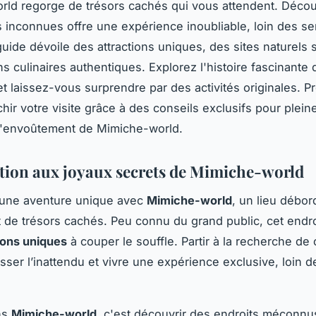
ld regorge de trésors cachés qui vous attendent. Décou
s inconnues offre une expérience inoubliable, loin des se
guide dévoile des attractions uniques, des sites naturels s
ns culinaires authentiques. Explorez l'histoire fascinante 
 laissez-vous surprendre par des activités originales. P
chir votre visite grâce à des conseils exclusifs pour plei
 l'envoûtement de Mimiche-world.
tion aux joyaux secrets de Mimiche-world
une aventure unique avec
Mimiche-world
, un lieu débor
t de trésors cachés. Peu connu du grand public, cet endr
ions uniques
à couper le souffle. Partir à la recherche de
sser l’inattendu et vivre une expérience exclusive, loin d
ns
Mimiche-world
, c'est découvrir des endroits méconnu