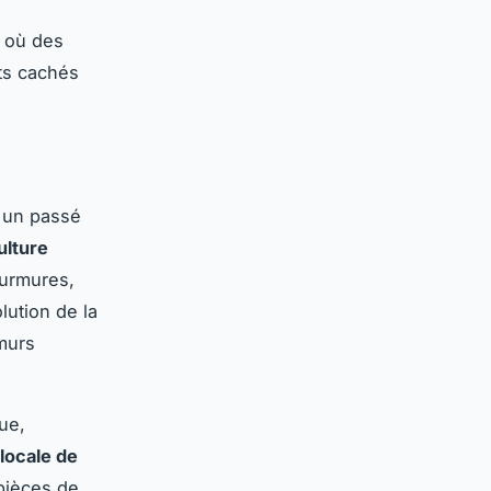
 où des
ets cachés
 un passé
ulture
Murmures,
lution de la
 murs
ue,
 locale de
pièces de