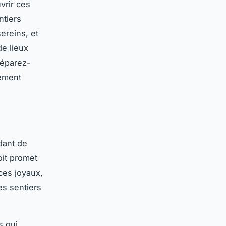
vrir ces
ntiers
ereins, et
de lieux
réparez-
nement
dant de
oit promet
 ces joyaux,
es sentiers
s qui