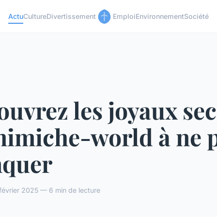
Actu
Culture
Divertissement
Emploi
Environnement
Société
uvrez les joyaux sec
mimiche-world à ne 
quer
évrier 2025 — 6 min de lecture