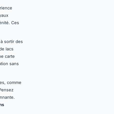
rience
oyaux
énité. Ces
à sortir des
de lacs
ne carte
ation sans
ales, comme
 Pensez
onnante.
ns