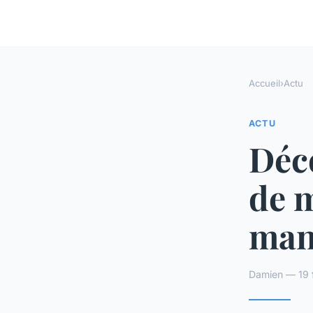
Accueil
›
Actu
ACTU
Déco
de 
man
Damien — 19 f