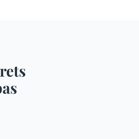
rets
pas