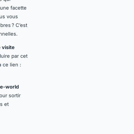
 une facette
ous vous
bres ? C’est
nnelles.
 visite
uire par cet
 ce lien :
e-world
our sortir
s et