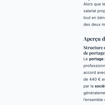
Alors que l
salarial pr
tout en bén
des deux mo
Aperçu d
Structure d
de portage
Le
portage 
profession
accord avec
de 440 € av
par la
socié
généralemen
l’ensemble 