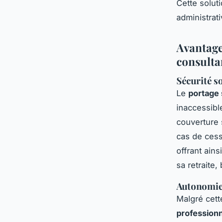
Cette solut
administrati
Avantage
consulta
Sécurité s
Le
portage 
inaccessibl
couverture 
cas de cess
offrant ain
sa retraite
Autonomie 
Malgré cett
professionn