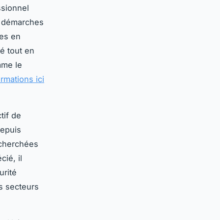
ssionnel
es démarches
res en
té tout en
mme le
ormations ici
tif de
depuis
echerchées
ié, il
urité
s secteurs