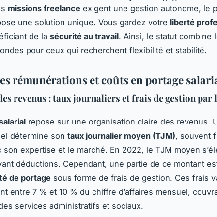
es
missions freelance
exigent une gestion autonome, le 
opose une solution unique. Vous gardez votre
liberté prof
éficiant de la
sécurité au travail
. Ainsi, le statut combine 
ndes pour ceux qui recherchent flexibilité et stabilité.
es rémunérations et coûts en portage salari
es revenus : taux journaliers et frais de gestion par 
salarial
repose sur une organisation claire des revenus. 
nel détermine son
taux journalier moyen (TJM)
, souvent f
 son expertise et le marché. En 2022, le TJM moyen s’éle
ant déductions. Cependant, une partie de ce montant es
té de portage
sous forme de frais de gestion. Ces frais v
t entre 7 % et 10 % du chiffre d’affaires mensuel, couvr
des services administratifs et sociaux.