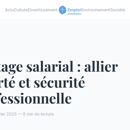
Actu
Culture
Divertissement
Emploi
Environnement
Société
age salarial : allier
rté et sécurité
essionnelle
vier 2025 — 8 min de lecture