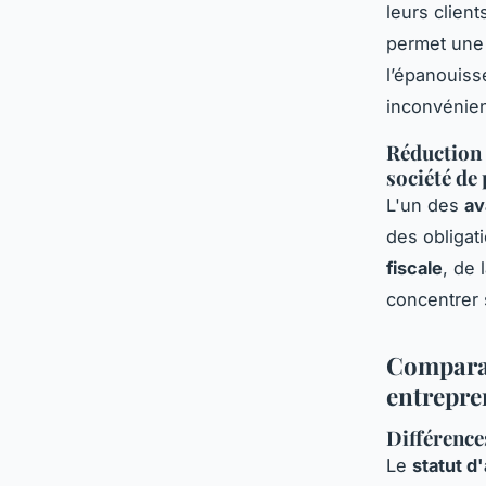
leurs client
permet un
l’épanouiss
inconvénien
Réduction 
société de
L'un des
av
des obligat
fiscale
, de 
concentrer s
Comparai
entrepren
Différence
Le
statut d