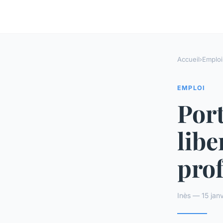
Accueil
›
Emploi
EMPLOI
Port
libe
prof
Inès — 15 jan