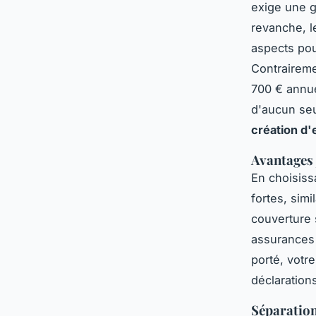
exige une g
revanche, 
aspects pou
Contraireme
700 € annue
d'aucun seu
création d'
Avantages 
En choisiss
fortes, simi
couverture 
assurances 
porté, votr
déclaration
Séparation