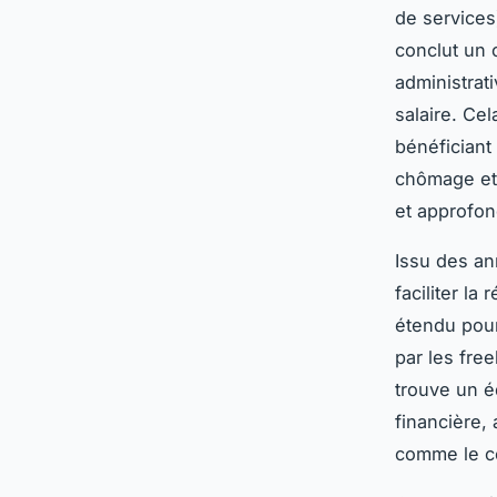
de services)
conclut un 
administrati
salaire. Ce
bénéficiant
chômage et 
et approfond
Issu des ann
faciliter la
étendu pour
par les free
trouve un éq
financière,
comme le co