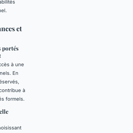
bilités
nel.
ances et
s portés
t
accès à une
nnels. En
réservés,
 contribue à
és formels.
elle
oisissant