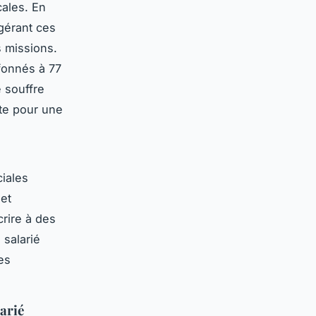
cales. En
gérant ces
s missions.
fonnés à 77
e souffre
nte pour une
ciales
 et
crire à des
 salarié
es
arié