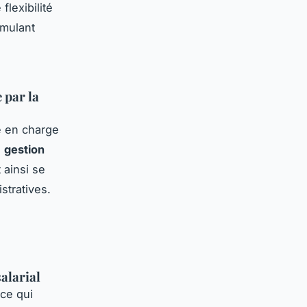
flexibilité
imulant
 par la
e en charge
a
gestion
 ainsi se
stratives.
alarial
ce qui