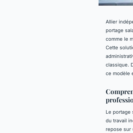
Allier indé
portage sal
comme le ma
Cette solut
administrati
classique. 
ce modèle 
Comprendr
professi
Le portage 
du travail 
repose sur u