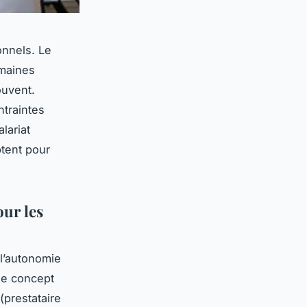
onnels. Le
omaines
ouvent.
ntraintes
lariat
tent pour
our les
 l’autonomie
 Ce concept
 (prestataire