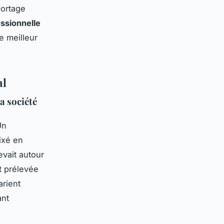
portage
essionnelle
le meilleur
al
la société
Un
ixé en
vait autour
t prélevée
arient
ant